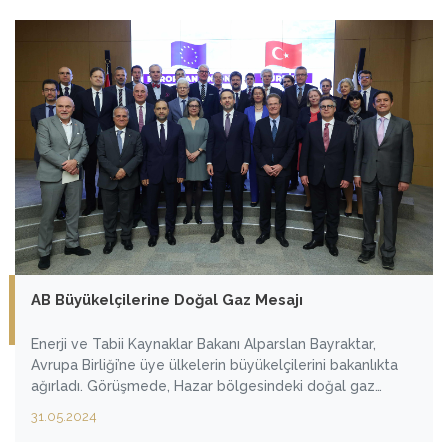
AB Büyükelçilerine Doğal Gaz Mesajı
Enerji ve Tabii Kaynaklar Bakanı Alparslan Bayraktar,
Avrupa Birliği’ne üye ülkelerin büyükelçilerini bakanlıkta
ağırladı. Görüşmede, Hazar bölgesindeki doğal gaz
kaynaklarının Türkiye’ye ve Türkiye üzerinden Avrupa’ya
31.05.2024
ulaştırılması konusu gündeme geldi. Bakan Bayraktar,