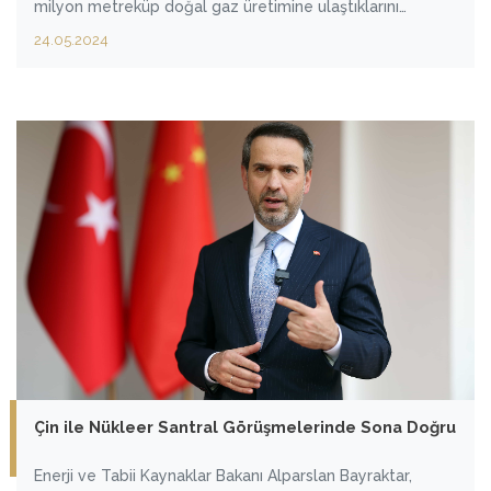
milyon metreküp doğal gaz üretimine ulaştıklarını
açıkladı. Yine Batı Karadeniz’de bulunan Göktepe-2
24.05.2024
kuyusunda yeni rezerv bulmak için sondaja başladıklarını
ifade eden Bakan Bayraktar, Temmuz ayı içinde sondajı
tamamlayacaklarını ve Türk milletine bir müjde vermek
istediklerini kaydetti.
Çin ile Nükleer Santral Görüşmelerinde Sona Doğru
Enerji ve Tabii Kaynaklar Bakanı Alparslan Bayraktar,