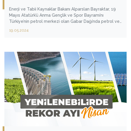
Enerji ve Tabii Kaynaklar Bakanı Alparslan Bayraktar, 19
Mayıs Atatürk’ü Anma Gençlik ve Spor Bayramı’nı
Türkiye’nin petrol merkezi olan Gabar Dağı’nda petrol ve
doğal gaz mühendisliği öğrencileriyle birlikte kutladı. 19
19.05.2024
üniversite öğrencisiyle Gabar’da bir araya gelen Bakan
Bayraktar, Şehit Esma Çevik Petrol Sahası’nda
öğrencilerle incelemelerde bulundu.