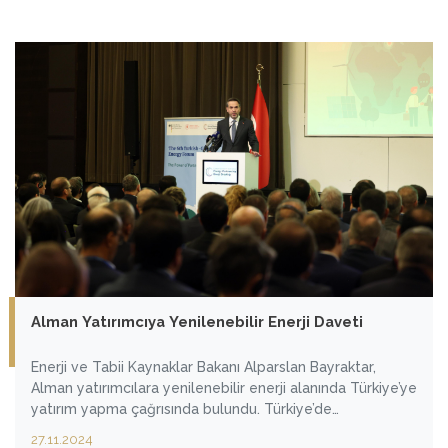
İklim Diyaloğu başlatılması kararı alındı. Türkiye, Mayıs
ayında da ABD ile benzer bir diyalog mekanizmasını
hayata geçirmişti.
Alman Yatırımcıya Yenilenebilir Enerji Daveti
Enerji ve Tabii Kaynaklar Bakanı Alparslan Bayraktar,
Alman yatırımcılara yenilenebilir enerji alanında Türkiye’ye
yatırım yapma çağrısında bulundu. Türkiye’de
yenilenebilir enerjide 100 milyar doları bulacak önemli bir
27.11.2024