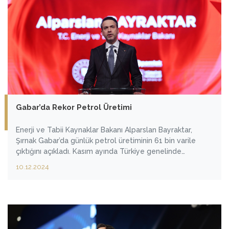
Gabar’da Rekor Petrol Üretimi
Enerji ve Tabii Kaynaklar Bakanı Alparslan Bayraktar,
Şırnak Gabar’da günlük petrol üretiminin 61 bin varile
çıktığını açıkladı. Kasım ayında Türkiye genelinde
toplamda 3 milyon 425 bin varillik ham petrol üretimiyle
10.12.2024
rekor kırdıklarını belirten Bakan Bayraktar, “Kasım ayında
toplam Türkiye üretimimizin yarısını Gabar’dan karşıladık.”
dedi.