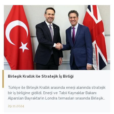
ülkemize getireceğimize inanıyorum." dedi.
Birleşik Krallık ile Stratejik İş Birliği
Türkiye ile Birleşik Krallık arasında enerji alanında stratejik
bir iş birliğine gidildi. Enerji ve Tabii Kaynaklar Bakanı
Alparslan Bayraktar’ın Londra temasları sırasında Birleşik
Krallık Enerji Güvenliği ve Net Sıfır Bakanı Ed Miliband ile
29.11.2024
bir araya geldi. Görüşmede, iki ülke arasında Enerji ve