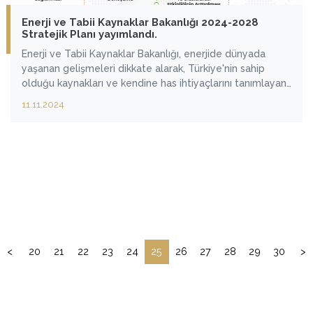
Enerji ve Tabii Kaynaklar Bakanlığı 2024-2028
Stratejik Planı yayımlandı.
Enerji ve Tabii Kaynaklar Bakanlığı, enerjide dünyada
yaşanan gelişmeleri dikkate alarak, Türkiye'nin sahip
olduğu kaynakları ve kendine has ihtiyaçlarını tanımlayan,
bu ihtiyaçların azami düzeyde karşılanabilmesi için
11.11.2024
ulaşılması gereken hedefleri belirleyen stratejik yol
haritası niteliğindeki 2024-2028 Stratejik Planı'nı
yayımladı.
<
20
21
22
23
24
25
26
27
28
29
30
>