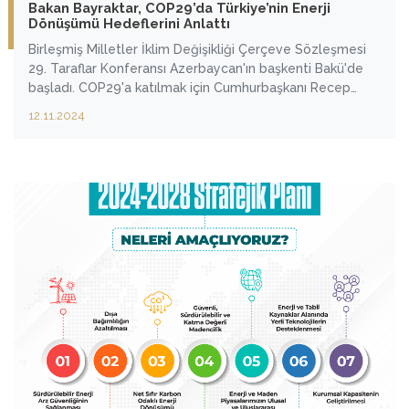
Bakan Bayraktar, COP29’da Türkiye’nin Enerji
Dönüşümü Hedeflerini Anlattı
Birleşmiş Milletler İklim Değişikliği Çerçeve Sözleşmesi
29. Taraflar Konferansı Azerbaycan'ın başkenti Bakü'de
başladı. COP29'a katılmak için Cumhurbaşkanı Recep
Tayyip Erdoğan ile birlikte Bakü'de bulunan Enerji ve Tabii
12.11.2024
Kaynaklar Bakanı Alparslan Bayraktar Konferans
kapsamında düzenlenen Bakanlar Oturumu'nda konuştu.