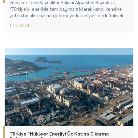
Enerji ve Tabii Kaynaklar Bakanı Alparslan Bayraktar,
“Türkiye'yi enerjide tam bağımsız kılarak kendi kendine
yeten bir ülke haline getirmeye kararlıyız.” dedi. Yüksek
enerji maliyetlerinden vatandaşların etkilenmemesi için
18.11.2024
destekleri arttırdıklarına işaret eden Bakan Bayraktar,
“Tüm vatandaşlarımızın elektrik ve doğal gaz
faturalarında 2024 yılının 10 aylık döneminde 275 milyar
lira devletimiz tarafından karşılanmıştır.” diye konuştu.
Türkiye “Nükleer Enerjiyi Üç Katına Çıkarma