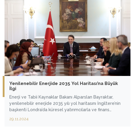
Yenilenebilir Enerjide 2035 Yol Haritası’na Büyük
İlgi
Enerji ve Tabii Kaynaklar Bakanı Alparslan Bayraktar,
yenilenebilir enerjide 2035 yılı yol haritasını İngiltere’nin
başkenti Londra’da küresel yatırımcılarla ve finans
kuruluşlarıyla paylaştı. Yol haritası kapsamında rüzgar ve
29.11.2024
güneş enerjisinde 30 gigavat olan kapasiteyi 120
gigavata çıkarmayı planladıklarını kaydeden Bakan
Bayraktar, "Önümüzdeki dönemde büyük bir finansmanı