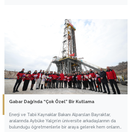
yatırım alanı bulunduğuna işaret eden Bakan Bayraktar,
“Bu alanda birçok tecrübesi olan Alman yatırımcıları ve
yeni yatırımcıları Almanya’dan ülkemize bekliyoruz.” dedi.
Gabar Dağı’nda “Çok Özel” Bir Kutlama
Enerji ve Tabii Kaynaklar Bakanı Alparslan Bayraktar,
aralarında Aybüke Yalçın’ın üniversite arkadaşlarının da
bulunduğu öğretmenlerle bir araya gelerek hem onların