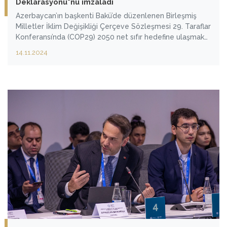
Deklarasyonu"nu imzaladı
Azerbaycan’ın başkenti Bakü’de düzenlenen Birleşmiş
Milletler İklim Değişikliği Çerçeve Sözleşmesi 29. Taraflar
Konferansı’nda (COP29) 2050 net sıfır hedefine ulaşmak
için nükleer enerjinin önemi bir kez daha güçlü bir şekilde
14.11.2024
dile getirildi. Geçtiğimiz yıl Dubai’de düzenlenen
COP28’de ABD’nin başlattığı ve nükleer alanında önde
gelen Fransa, Japonya ve Güney Kore gibi ülkeler
imzaladığı "Nükleer Enerjiyi Üç Katına Çıkarma
Deklarasyonu"na bu yıl 6 ülke daha imza attı.
İmzacılardan biri de Türkiye oldu.