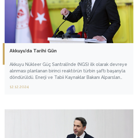
Akkuyu’da Tarihi Gün
Akkuyu Nükleer Güç Santrali’nde (NGS) ilk olarak devreye
alınması planlanan birinci reaktörün türbin şaftı başarıyla
döndürüldü. Enerji ve Tabii Kaynaklar Bakanı Alparslan
Bayraktar, bu olayın, Türkiye nükleer tarihinin önemli
12.12.2024
kilometre taşlarından birisi olduğunu ifade ederek “İlk
reaktörü 2025 yılında deneme üretimine alacağız. İlk
elektriği buradan üretmeyi hedefliyoruz.” dedi.