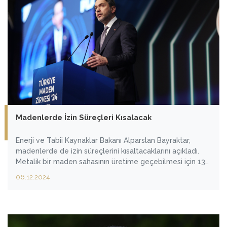
Madenlerde İzin Süreçleri Kısalacak
Enerji ve Tabii Kaynaklar Bakanı Alparslan Bayraktar,
madenlerde de izin süreçlerini kısaltacaklarını açıkladı.
Metalik bir maden sahasının üretime geçebilmesi için 13
yıl gerektiğini vurgulayan bakan Bayraktar, “Hukuki
06.12.2024
güvenilirliği ve öngörülebilirliği arttırmayı, izin süreçlerini
kısaltarak yatırım ortamını iyileştirmeyi, yeni rezerv
keşifleriyle cari açığı azaltmayı ve stratejik ve kritik
madenlerde ülkemizin arz güvenliğini sağlamayı
hedefliyoruz.” dedi.