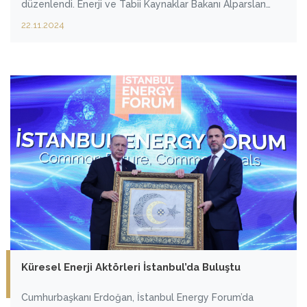
düzenlendi. Enerji ve Tabii Kaynaklar Bakanı Alparslan
Bayraktar’ın moderatörlüğünde "Dirençli Bir Gelecek için
22.11.2024
Zorluklar ve Fırsatlar" oturumu yapıldı. Bakan Bayraktar’ın
yanı sıra forum için İstanbul’a gelen 8 bakan, enerji
sektörünün durumunu masaya yatırdı.
Küresel Enerji Aktörleri İstanbul’da Buluştu
Cumhurbaşkanı Erdoğan, İstanbul Energy Forum’da