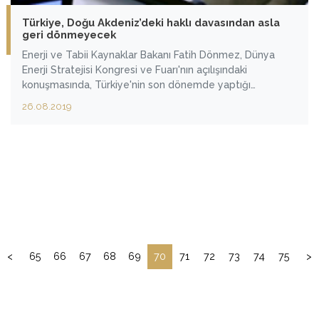
Türkiye, Doğu Akdeniz’deki haklı davasından asla
geri dönmeyecek
Enerji ve Tabii Kaynaklar Bakanı Fatih Dönmez, Dünya
Enerji Stratejisi Kongresi ve Fuarı'nın açılışındaki
konuşmasında, Türkiye'nin son dönemde yaptığı
çalışmalara ilişkin bilgi verdi.
26.08.2019
<
65
66
67
68
69
70
71
72
73
74
75
>