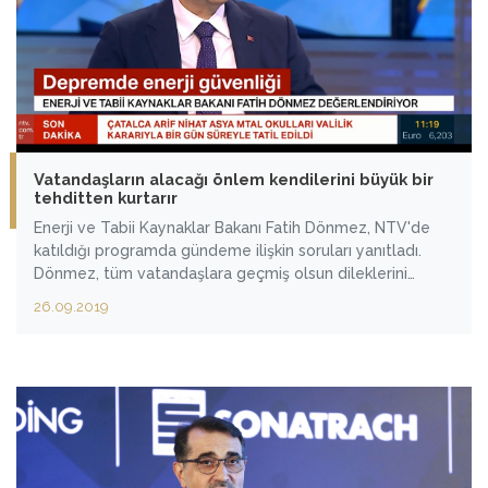
Vatandaşların alacağı önlem kendilerini büyük bir
tehditten kurtarır
Enerji ve Tabii Kaynaklar Bakanı Fatih Dönmez, NTV'de
katıldığı programda gündeme ilişkin soruları yanıtladı.
Dönmez, tüm vatandaşlara geçmiş olsun dileklerini
ileterek, dün yaşanan Silivri merkezli orta şiddetteki
26.09.2019
depremde enerji altyapılarında herhangi bir sorun
yaşanmadığını bildirdi.