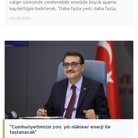
salgın sürecinde yenilenebilir enerjide büyük aşama
kaydettiğini belirterek, "Daha fazla yerli, daha fazla
yenilenebilir" diyerek çıktıkları yolda Türkiye'yi
03.06.2021
yenilenebilir enerjinin teknoloji ve üretim merkezi
yapmaya kararlı olduklarını söyledi.
"Cumhuriyetimizin 100. yılı nükleer enerji ile
taçlanacak"