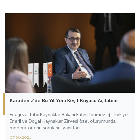
Karadeniz'de Bu Yıl Yeni Keşif Kuyusu Açılabilir
Enerji ve Tabii Kaynaklar Bakanı Fatih Dönmez, 4. Türkiye
Enerji ve Doğal Kaynaklar Zirvesi özel oturumunda
moderatörlerin sorularını yanıtladı.
07.06.2021