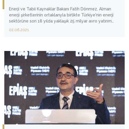
Enerji ve Tabii Kaynaklar Bakanı Fatih Dönmez, Alman
enerji şirketlerinin ortaklarıyla birlikte Türkiye'nin enerji
sektörüne son 18 yılda yaklaşık 25 milyar avro yatırım
yaptığını ve 15 binden fazla istihdam sağladığını
02.06.2021
belirterek, "Bu rakamlar, Alman şirketlerin ve yatırımcıların
sektöre ve Türkiye'nin ekonomisine duydukları güveni
gösteriyor." dedi.