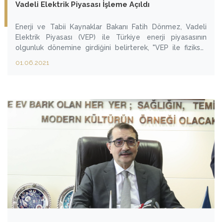
Vadeli Elektrik Piyasası İşleme Açıldı
Enerji ve Tabii Kaynaklar Bakanı Fatih Dönmez, Vadeli
Elektrik Piyasası (VEP) ile Türkiye enerji piyasasının
olgunluk dönemine girdiğini belirterek, "VEP ile fiziksel
teslimat yükümlülüğü doğuran ileri tarihli işlemlerle daha
01.06.2021
şeffaf, istikrarlı ve rekabetçi bir ortamda elektriğin alım
ve satımına imkan sağlıyoruz. Öngörülebilirliğin
artmasıyla yatırımcılarımız finansal belirsizlikten
kurtulacak ve bu durum sürdürülebilir bir yatırım
ortamının da gelişimine katkı sağlayacak." dedi.