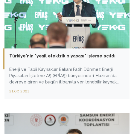
Türkiye'nin "yeşil elektrik piyasası" işleme açıldı
Enerji ve Tabii Kaynaklar Bakanı Fatih Dönmez Enerji
Piyasaları İşletme AŞ (EPİAŞ) bünyesinde 1 Haziran'da
devreye giren ve bugün itibarıyla yenilenebilir kaynak
bazında işleme açılan YEK-G Sistemi ve Organize YEK-G
21.06.2021
Piyasası'nın açılış töreninde yaptığı konuşmada, sistemin
yenilenebilir enerji kaynaklarının gelişimine önemli katkı
sağlayacağını söyledi.