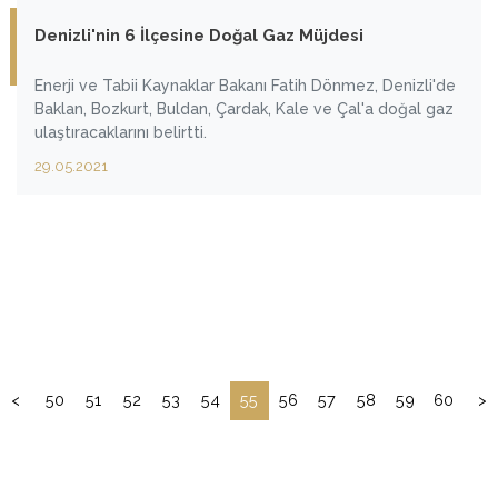
Denizli'nin 6 İlçesine Doğal Gaz Müjdesi
Enerji ve Tabii Kaynaklar Bakanı Fatih Dönmez, Denizli'de
Baklan, Bozkurt, Buldan, Çardak, Kale ve Çal'a doğal gaz
ulaştıracaklarını belirtti.
29.05.2021
<
50
51
52
53
54
55
56
57
58
59
60
>