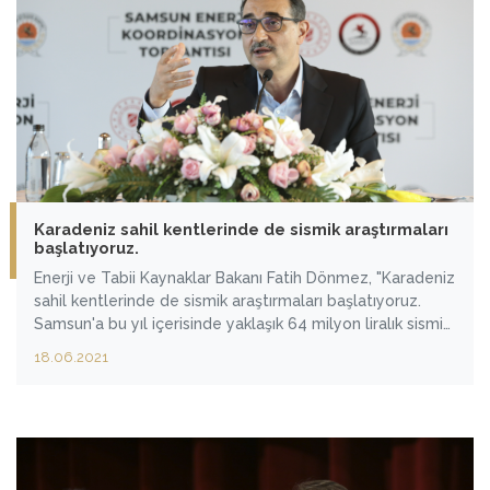
Karadeniz sahil kentlerinde de sismik araştırmaları
başlatıyoruz.
Enerji ve Tabii Kaynaklar Bakanı Fatih Dönmez, "Karadeniz
sahil kentlerinde de sismik araştırmaları başlatıyoruz.
Samsun'a bu yıl içerisinde yaklaşık 64 milyon liralık sismik
Ar-Ge, araştırma yapılmasıyla ilgili bütçe ayırdık. İnşallah
18.06.2021
denizde olduğu gibi belki karadan da müjdeli haberleri
sizinle paylaşırız." dedi.