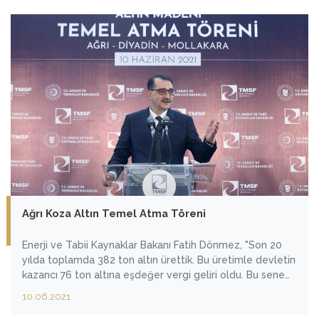
Ağrı Koza Altın Temel Atma Töreni
Enerji ve Tabii Kaynaklar Bakanı Fatih Dönmez, "Son 20
yılda toplamda 382 ton altın ürettik. Bu üretimle devletin
kazancı 76 ton altına eşdeğer vergi geliri oldu. Bu sene
inşallah 45 ton üzeri bir üretim yapmayı hedefliyoruz."
10.06.2021
dedi.