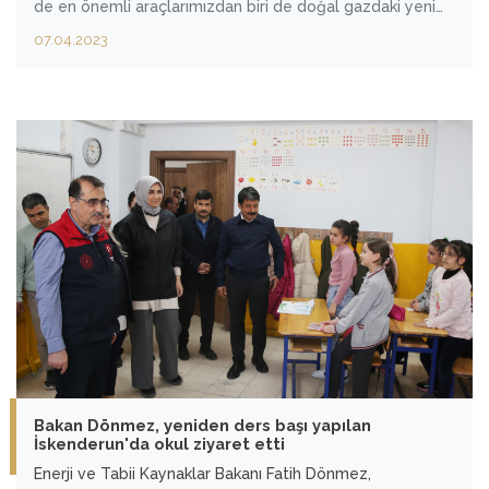
de en önemli araçlarımızdan biri de doğal gazdaki yeni
keşfimizin milletimizle buluşacağı an.
07.04.2023
Cumhurbaşkanımızın da ifade ettiği gibi bayramdan önce
arife günü ayın 20'sinde de doğal gazı karada Filyos
Doğal Gaz İşleme Tesisleri'nde buluşturmuş olacağız."
dedi.
Bakan Dönmez, yeniden ders başı yapılan
İskenderun'da okul ziyaret etti
Enerji ve Tabii Kaynaklar Bakanı Fatih Dönmez,