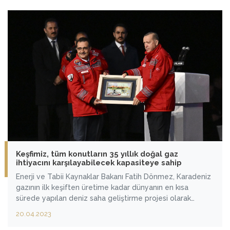
dedi
Keşfimiz, tüm konutların 35 yıllık doğal gaz
ihtiyacını karşılayabilecek kapasiteye sahip
Enerji ve Tabii Kaynaklar Bakanı Fatih Dönmez, Karadeniz
gazının ilk keşiften üretime kadar dünyanın en kısa
sürede yapılan deniz saha geliştirme projesi olarak
kayıtlara geçtiğini belirterek, "Proje tam kapasiteye
20.04.2023
ulaştığında Türkiye’nin mevcut doğal gaz ihtiyacının