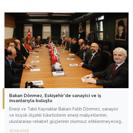
yaklaşık yüzde 30’unu tek başına karşılayacak. Bir başka
ifadeyle keşfimiz, tüm konutların 35 yıllık doğal gaz
ihtiyacını tek başına karşılayabilecek kapasiteye sahip."
dedi.
Bakan Dönmez, Eskişehir'de sanayici ve iş
insanlarıyla buluştu
Enerji ve Tabii Kaynaklar Bakanı Fatih Dönmez, sanayici
ve büyük ölçekli tüketicilerin enerji maliyetlerinin,
uluslararası rekabet güçlerinin olumsuz etkilenmeyeceği
şekilde makul seviyelere çekilmesi için ellerinden gelen
15.04.2023