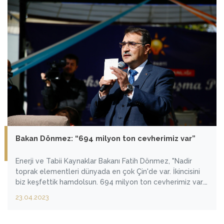
Bakan Dönmez: “694 milyon ton cevherimiz var”
Enerji ve Tabii Kaynaklar Bakanı Fatih Dönmez, "Nadir
toprak elementleri dünyada en çok Çin'de var. İkincisini
biz keşfettik hamdolsun. 694 milyon ton cevherimiz var.
Çok kritik malzemeler bunlar. Mesela bize satılmayan F35
23.04.2023
uçağı var ya orada tam 40 kilo kullanıyorlar. O olmazsa
uçmuyor. Şimdi onlar bizim kapımıza gelecek 'bunları
bize satın' diye. O zaman pazarlığımızı başka yapacağız"