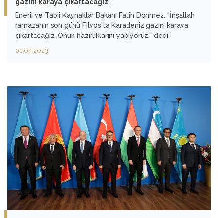
gazını karaya çıkartacağız.
Enerji ve Tabii Kaynaklar Bakanı Fatih Dönmez, "İnşallah
ramazanın son günü Filyos'ta Karadeniz gazını karaya
çıkartacağız. Onun hazırlıklarını yapıyoruz." dedi.
Bakan Dönmez ile Ulaştırma ve Altyapı Bakanı Adil
01.04.2023
Karaismailoğlu, sağanak ve lodos nedeniyle bir kısmı su
altında kalan sahil şeridinde incelemenin ardından Altyapı
Yatırımları Genel Müdürlüğünce İskenderun
Kaymakamlığında düzenlenen toplantıya katıldı.