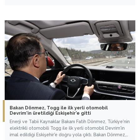
gayreti gösterdiklerini belirterek, "Geçtiğimiz yıl ekim
ayından bu tarafa neredeyse yüzde 50'ler seviyesinde
elektrik ve doğal gazda indirim söz konusu oldu." dedi.
Bakan Dönmez, Togg ile ilk yerli otomobil
Devrim'in üretildiği Eskişehir'e gitti
Enerji ve Tabii Kaynaklar Bakanı Fatih Dönmez, Türkiye'nin
elektrikli otomobili Togg ile ilk yerli otomobil Devrim'in
imal edildiği Eskişehir'e doğru yola çıktı. Bakan Dönmez,