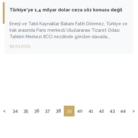
Türkiye'ye 1,4 milyar dolar ceza söz konusu değil
Enerji ve Tabii Kaynaklar Bakanı Fatih Dönmez, Türkiye ve
Irak arasında Paris merkezli Uluslararası Ticaret Odası
Tahkim Merkezi (ICC) nezdinde görülen davada,
"Türkiye'ye 1,4 milyar dolar ceza verildiği" iddiasına
29.03.2023
yönelik, "Böyle bir rakamda ceza söz konusu değil. Büyük
kapsamlı bir rapor var ve ona bağlı bazı yaptırımlar söz
konusu. Tek taraflı yaptırım yok." dedi.
<
34
35
36
37
38
39
40
41
42
43
44
>