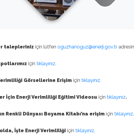
 talepleriniz
için lütfen
oguzhanoguz@enerji.gov.tr
adresin
potlarımız
için
tıklayınız.
Verimliliği Görsellerine Erişim
için
tıklayınız.
ler İçin Enerji Verimliliği Eğitimi Videosu
için
tıklayınız
.
’ın Renkli Dünyası Boyama Kitabı’na erişim
için
tıklayınız.
olda, İşte Enerji Verimliliği
için
tıklayınız.